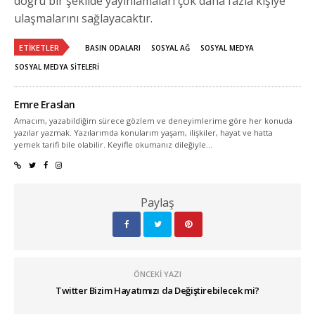
doğru bir şekilde yayınlamaları çok daha fazla kişiye
ulaşmalarını sağlayacaktır.
ETIKETLER
BASIN ODALARI
SOSYAL AĞ
SOSYAL MEDYA
SOSYAL MEDYA SITELERI
Emre Eraslan
Amacım, yazabildiğim sürece gözlem ve deneyimlerime göre her konuda
yazılar yazmak. Yazılarımda konularım yaşam, ilişkiler, hayat ve hatta
yemek tarifi bile olabilir. Keyifle okumanız dileğiyle...
Paylaş
ÖNCEKI YAZI
Twitter Bizim Hayatımızı da Değiştirebilecek mi?