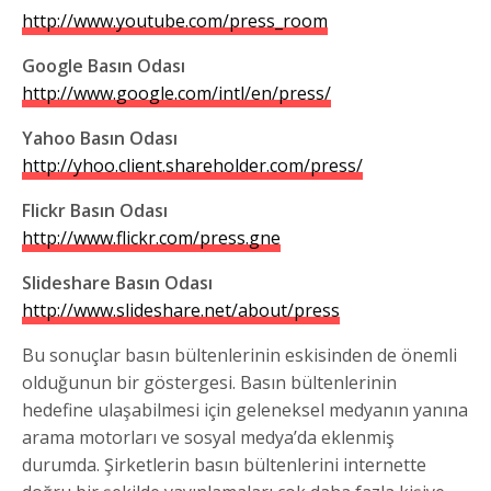
http://www.youtube.com/press_room
Google Basın Odası
http://www.google.com/intl/en/press/
Yahoo Basın Odası
http://yhoo.client.shareholder.com/press/
Flickr Basın Odası
http://www.flickr.com/press.gne
Slideshare Basın Odası
http://www.slideshare.net/about/press
Bu sonuçlar basın bültenlerinin eskisinden de önemli
olduğunun bir göstergesi. Basın bültenlerinin
hedefine ulaşabilmesi için geleneksel medyanın yanına
arama motorları ve sosyal medya’da eklenmiş
durumda. Şirketlerin basın bültenlerini internette