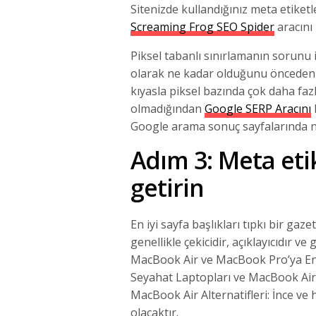
Sitenizde kullandığınız meta etiket
Screaming Frog SEO Spider
aracını 
Piksel tabanlı sınırlamanın sorunu i
olarak ne kadar olduğunu önceden k
kıyasla piksel bazında çok daha faz
olmadığından
Google SERP Aracını
Google arama sonuç sayfalarında na
Adım 3: Meta etik
getirin
En iyi sayfa başlıkları tıpkı bir gaze
genellikle çekicidir, açıklayıcıdır 
MacBook Air ve MacBook Pro’ya En İy
Seyahat Laptopları ve MacBook Air Alt
MacBook Air Alternatifleri: İnce ve 
olacaktır.