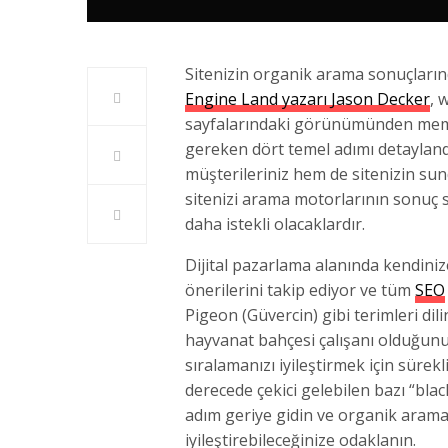
Sitenizin organik arama sonuçlarınd
Engine Land yazarı Jason Decker
, 
sayfalarındaki görünümünden memn
gereken dört temel adımı detaylandı
müşterileriniz hem de sitenizin sund
sitenizi arama motorlarının sonuç 
daha istekli olacaklardır.
Dijital pazarlama alanında kendini
önerilerini takip ediyor ve tüm
SEO
Pigeon (Güvercin) gibi terimleri dil
hayvanat bahçesi çalışanı olduğun
sıralamanızı iyileştirmek için süre
derecede çekici gelebilen bazı “bla
adım geriye gidin ve organik aram
iyileştirebileceğinize odaklanın.