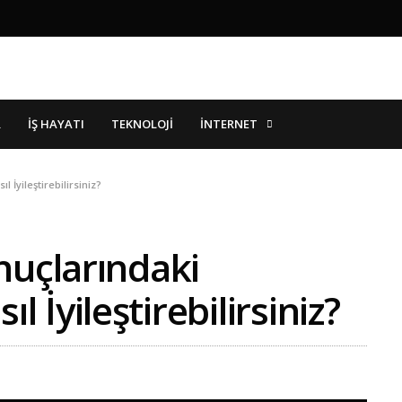
İNTERNET
R
İŞ HAYATI
TEKNOLOJI
İyileştirebilirsiniz?
nuçlarındaki
İyileştirebilirsiniz?