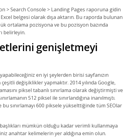
tion > Search Console > Landing Pages raporuna gidin
r Excel belgesi olarak dışa aktarın. Bu raporda bulunan
ük ortalama pozisyona ve bu pozisyon bazında
 belirleyin.
ketlerini genişletmeyi
apabileceğiniz en iyi şeylerden birisi sayfanızın
n çeşitli değişiklikler yapmaktır. 2014 yılında Google,
lamasını piksel tabanlı sınırlama olarak değiştirmişti ve
ırlamanın 512 piksel ile sınırlandığına inanılmıştı.
e bu sınırlamayı 600 piksele yükselttiğinde tüm SEOlar
ız başlıkları mümkün olduğu kadar verimli kullanmaya
iniz anahtar kelimelerin yer aldığına emin olun.