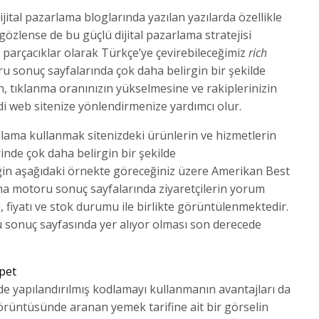
jital pazarlama bloglarında yazılan yazılarda özellikle
özlense de bu güçlü dijital pazarlama stratejisi
n parçacıklar olarak Türkçe’ye çevirebileceğimiz
rich
u sonuç sayfalarında çok daha belirgin bir şekilde
, tıklanma oranınızın yükselmesine ve rakiplerinizin
ndi web sitenize yönlendirmenize yardımcı olur.
dlama kullanmak sitenizdeki ürünlerin ve hizmetlerin
nde çok daha belirgin bir şekilde
ğin aşağıdaki örnekte göreceğiniz üzere Amerikan Best
ama motoru sonuç sayfalarında ziyaretçilerin yorum
nı, fiyatı ve stok durumu ile birlikte görüntülenmektedir.
 sonuç sayfasında yer alıyor olması son derecede
nde yapılandırılmış kodlamayı kullanmanın avantajları da
görüntüsünde aranan yemek tarifine ait bir görselin