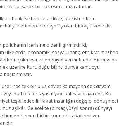
irlikte çalışarak bir çok esere imza atarlar.
rı bu iki sistem ile birlikte, bu sistemlerin
dikâl yönetimlere dönüşmüş olan birkaç ülkede de
politikanın içerisine o denli girmiştir ki,
üm ülkelerde, ekonomik, sosyal, inanç, etnik ve mezhep
letlerin çökmesine sebebiyet vermektedir. Bir nevi bu
tmek üzerine kurulduğu bilinci dünya kamuoyu
a başlanmıştır.
a üzerinde tek bir ulus devlet kalmayana dek devam
let veyahud tek bir siyasal yapı kalmayıncaya dek. Bu
et teşkil edebilir fakat insanlığın değişip, dönüşmesi
umuz aşikâr. Gelecekte (birkaç yüzyıl sonra) dünyayı
 de hemen hemen hiçbir konu ehli akademisyen
nıdır.