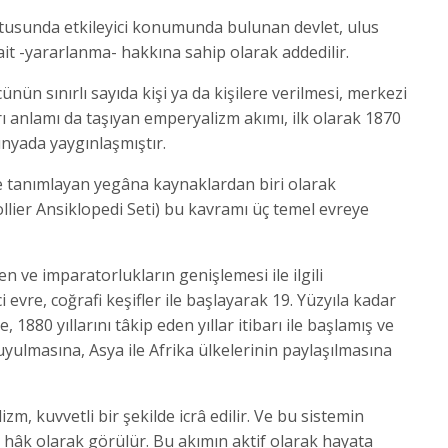
ltusunda etkileyici konumunda bulunan devlet, ulus
ait -yararlanma- hakkına sahip olarak addedilir.
ünün sınırlı sayıda kişi ya da kişilere verilmesi, merkezi
ı anlamı da taşıyan emperyalizm akımı, ilk olarak 1870
ünyada yaygınlaşmıştır.
e tanımlayan yegâna kaynaklardan biri olarak
ollier Ansiklopedi Seti) bu kavramı üç temel evreye
en ve imparatorlukların genişlemesi ile ilgili
ci evre, coğrafi keşifler ile başlayarak 19. Yüzyıla kadar
1880 yıllarını tâkip eden yıllar itibarı ile başlamış ve
yulmasına, Asya ile Afrika ülkelerinin paylaşılmasına
zm, kuvvetli bir şekilde icrâ edilir. Ve bu sistemin
e hâk olarak görülür. Bu akımın aktif olarak hayata