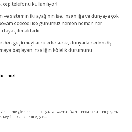
 cep telefonu kullanılıyor!
m ve sistemin iki ayağının ise, insanlığa ve dünyaya çok
ye devam edeceği ise günümüz hemen hemen her
rtaya çıkmaktadır.
inden geçirmeyi arzu ederseniz, dünyada neden diş
nmaya başlayan insalığın kölelik durumunu
IR
NEDIR
yimlerime göre her konuda yazılar yazmak. Yazılarımda konularım yaşam,
ir. Keyifle okumanız dileğiyle...