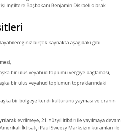
kişi İngiltere Başbakanı Benjamin Disraeli olarak
tleri
stlayabileceğiniz birçok kaynakta aşağıdaki gibi
tmesi,
şka bir ulus veyahud toplumu vergiye bağlaması,
şka bir ulus veyahud toplumun topraklarındaki
aşka bir bölgeye kendi kültürünü yayması ve oranın
ılarak evrilmeye, 21. Yüzyıl itibârı ile yayılmaya devam
Amerikalı İktisatçı Paul Sweezy Marksizm kuramları ile