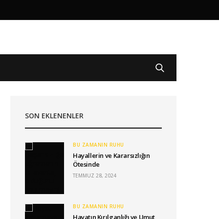
SON EKLENENLER
BU ZAMANIN RUHU
Hayallerin ve Kararsızlığın
Ötesinde
TEMMUZ 28, 2024
BU ZAMANIN RUHU
Hayatın Kırılganlığı ve Umut