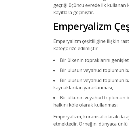
geçtiği üçüncü evrede ilk kullanan 
kayıtlara geçmiştir.
Emperyalizm Çeşi
Emperyalizm çeşitliliğine ilişkin ra
kategorize edilmiştir:
Bir ülkenin topraklarını genişle
Bir ulusun veyahud toplumun ba
Bir ulusun veyahud toplumun ba
kaynaklardan yararlanması,
Bir ülkenin veyahud toplumun b
halkını köle olarak kullanması.
Emperyalizm, kuramsal olarak da ayr
etmektedir. Örneğin, dünyaca ünlü 