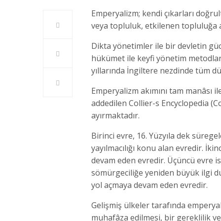
Emperyalizm; kendi çıkarları doğru
veya topluluk, etkilenen topluluğa 
Dikta yönetimler ile bir devletin güc
hükümet ile keyfi yönetim metodlar
yıllarında İngiltere nezdinde tüm d
Emperyalizm akımını tam manâsı il
addedilen Collier-s Encyclopedia (C
ayırmaktadır.
Birinci evre, 16. Yüzyıla dek süregel
yayılmacılığı konu alan evredir. İkin
devam eden evredir. Üçüncü evre ise, 
sömürgeciliğe yeniden büyük ilgi du
yol açmaya devam eden evredir.
Gelişmiş ülkeler tarafında emperyali
muhafâza edilmesi, bir gereklilik v