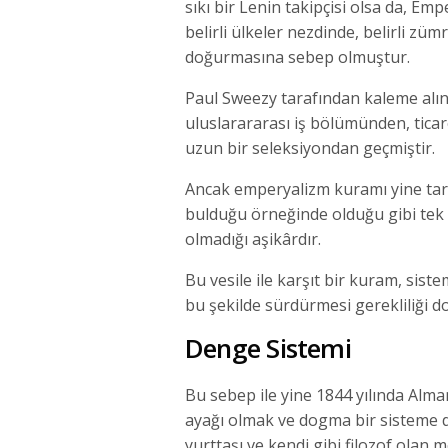
sıkı bir Lenin takipçisi olsa da, E
belirli ülkeler nezdinde, belirli züm
doğurmasına sebep olmuştur.
Paul Sweezy tarafından kaleme alı
uluslarararası iş bölümünden, tica
uzun bir seleksiyondan geçmiştir.
Ancak emperyalizm kuramı yine tari
bulduğu örneğinde olduğu gibi tek 
olmadığı aşikârdır.
Bu vesile ile karşıt bir kuram, siste
bu şekilde sürdürmesi gerekliliği 
Denge Sistemi
Bu sebep ile yine 1844 yılında Alm
ayağı olmak ve dogma bir sisteme
yurttaşı ve kendi gibi filozof olan 