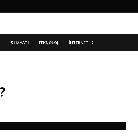
İNTERNET
R
İŞ HAYATI
TEKNOLOJI
?