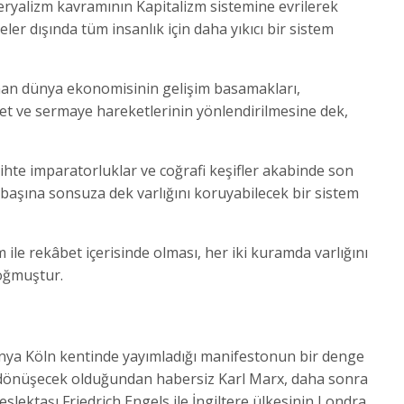
mperyalizm kavramının Kapitalizm sistemine evrilerek
reler dışında tüm insanlık için daha yıkıcı bir sistem
nan dünya ekonomisinin gelişim basamakları,
ret ve sermaye hareketlerinin yönlendirilmesine dek,
hte imparatorluklar ve coğrafi keşifler akabinde son
başına sonsuza dek varlığını koruyabilecek bir sistem
m ile rekâbet içerisinde olması, her iki kuramda varlığını
doğmuştur.
anya Köln kentinde yayımladığı manifestonun bir denge
 dönüşecek olduğundan habersiz Karl Marx, daha sonra
meslektaşı Friedrich Engels ile İngiltere ülkesinin Londra