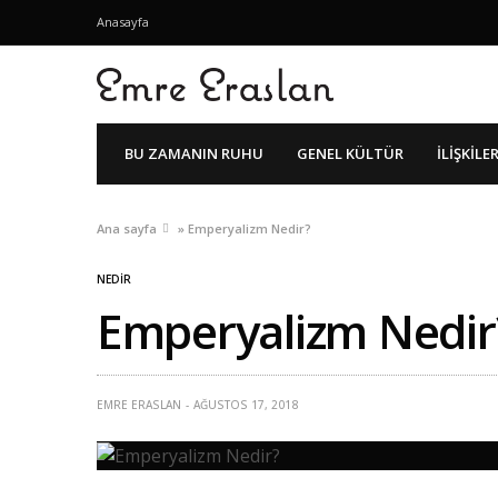
Anasayfa
BU ZAMANIN RUHU
GENEL KÜLTÜR
İLIŞKILE
Ana sayfa
»
Emperyalizm Nedir?
NEDIR
Emperyalizm Nedir
EMRE ERASLAN
AĞUSTOS 17, 2018