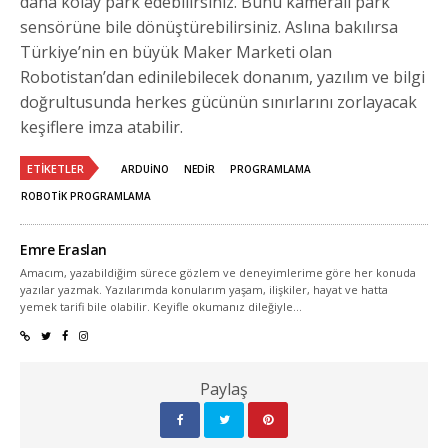
daha kolay park edebilirsiniz. Bunu kameralı park
sensörüne bile dönüştürebilirsiniz. Aslına bakılırsa
Türkiye’nin en büyük Maker Marketi olan
Robotistan’dan edinilebilecek donanım, yazılım ve bilgi
doğrultusunda herkes gücünün sınırlarını zorlayacak
keşiflere imza atabilir.
ETIKETLER
ARDUINO
NEDIR
PROGRAMLAMA
ROBOTIK PROGRAMLAMA
Emre Eraslan
Amacım, yazabildiğim sürece gözlem ve deneyimlerime göre her konuda
yazılar yazmak. Yazılarımda konularım yaşam, ilişkiler, hayat ve hatta
yemek tarifi bile olabilir. Keyifle okumanız dileğiyle...
Paylaş