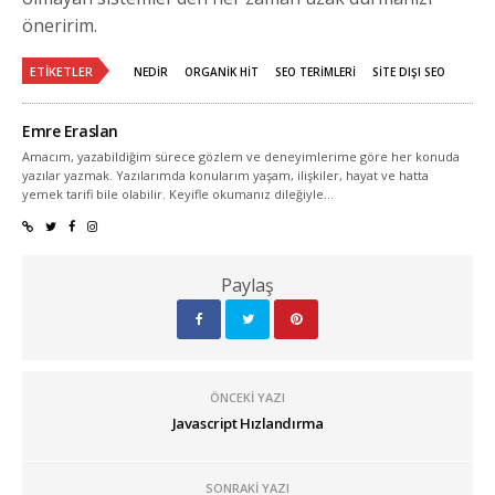
öneririm.
ETIKETLER
NEDIR
ORGANIK HIT
SEO TERIMLERI
SITE DIŞI SEO
Emre Eraslan
Amacım, yazabildiğim sürece gözlem ve deneyimlerime göre her konuda
yazılar yazmak. Yazılarımda konularım yaşam, ilişkiler, hayat ve hatta
yemek tarifi bile olabilir. Keyifle okumanız dileğiyle...
Paylaş
ÖNCEKI YAZI
Javascript Hızlandırma
SONRAKI YAZI