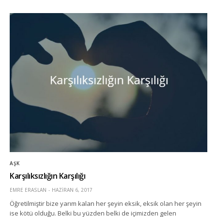
AŞK
Karşılıksızlığın Karşılığı
EMRE ERASLAN
HAZIRAN 6, 2017
Öğretilmiştir bize yarım kalan her şeyin eksik, eksik olan her şeyin
ise kötü olduğu. Belki bu yüzden belki de içimizden gelen