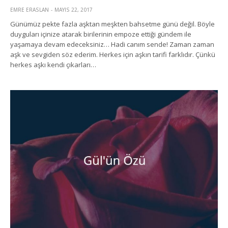
EMRE ERASLAN
MAYIS 22, 2017
Günümüz pekte fazla aşktan meşkten bahsetme günü değil. Böyle
duyguları içinize atarak birilerinin empoze ettiği gündem ile
yaşamaya devam edeceksiniz… Hadi canım sende! Zaman zaman
aşk ve sevgiden söz ederim. Herkes için aşkın tarifi farklıdır. Çünkü
herkes aşkı kendi çıkarları…