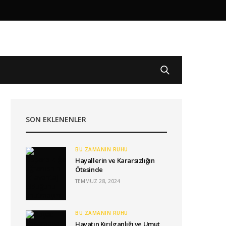
SON EKLENENLER
BU ZAMANIN RUHU
Hayallerin ve Kararsızlığın
Ötesinde
TEMMUZ 28, 2024
BU ZAMANIN RUHU
Hayatın Kırılganlığı ve Umut