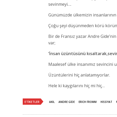
sevinmeyi….
Günümüzde ülkemizin insanlarının 
Çoğu şeyi düşünmeden körü körüne k
Bir de Fransız yazar Andre Gide’nin t
var;
‘İnsan üzüntüsünü kısaltarak,sevin
Maalesef ülke insanımız sevincini u
Üzüntülerini hiç anlatamıyorlar.
Hele ki kaygılarını hiç mi hiç…
ETIKETLER
AKIL
ANDRE GIDE
ERICH FROMM
HISSIYAT