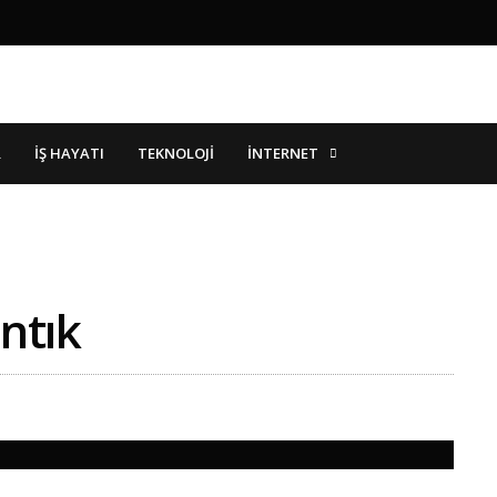
İNTERNET
R
İŞ HAYATI
TEKNOLOJI
antık