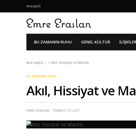
Anasayfa
BU ZAMANIN RUHU
GENEL KÜLTÜR
İLIŞKILE
Ana sayfa
»
Akıl, Hissiyat ve Mantık
BU ZAMANIN RUHU
Akıl, Hissiyat ve M
EMRE ERASLAN
TEMMUZ 13, 2017