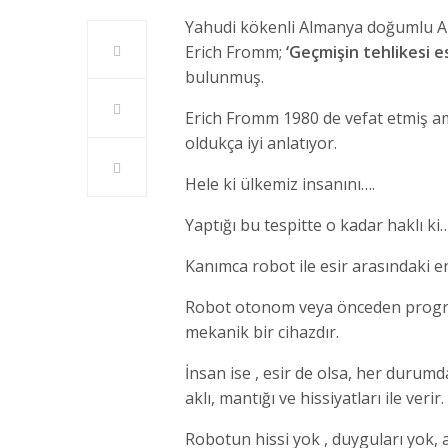
Yahudi kökenli Almanya doğumlu Ame
Erich Fromm;
‘Geçmişin tehlikesi es
bulunmuş.
Erich Fromm 1980 de vefat etmiş am
oldukça iyi anlatıyor.
Hele ki ülkemiz insanını….
Yaptığı bu tespitte o kadar haklı ki
Kanımca robot ile esir arasındaki e
Robot otonom veya önceden program
mekanik bir cihazdır.
İnsan ise , esir de olsa, her durum
aklı, mantığı ve hissiyatları ile verir.
Robotun hissi yok , duyguları yok, a