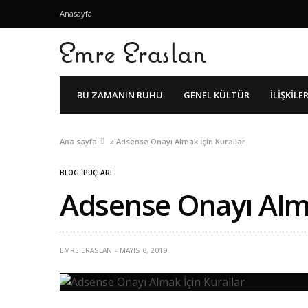
Anasayfa
BU ZAMANIN RUHU
GENEL KÜLTÜR
İLIŞKILE
Ana sayfa
»
Adsense Onayı Almak İçin Kurallar
BLOG İPUÇLARI
Adsense Onayı Alma
EMRE ERASLAN
MAYIS 6, 2019