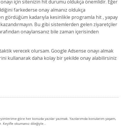
nayı için sitenizin hit durumu oldukça önemlidir. Eğer
eldiğini farkederse onay almanız oldukça
den gördüğüm kadarıyla kesinlikle programla hit , yapay
it kazandırmayın. Bu gibi sistemlerden gelen ziyaretçiler
 tarafından onaylansanız bile zaman içerisinden
ir taktik verecek olursam. Google Adsense onayı almak
ini kullanarak daha kolay bir şekilde onay alabilirsiniz
yimlerime göre her konuda yazılar yazmak. Yazılarımda konularım yaşam,
ir. Keyifle okumanız dileğiyle...