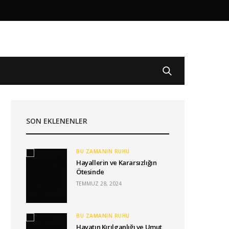
SON EKLENENLER
BU ZAMANIN RUHU
Hayallerin ve Kararsızlığın
Ötesinde
TEMMUZ 28, 2024
BU ZAMANIN RUHU
Hayatın Kırılganlığı ve Umut