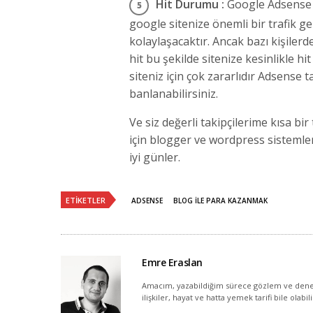
Hit Durumu :
Google Adsense o
google sitenize önemli bir trafik g
kolaylaşacaktır. Ancak bazı kişiler
hit bu şekilde sitenize kesinlikle h
siteniz için çok zararlıdır Adsense
banlanabilirsiniz.
Ve siz değerli takipçilerime kısa b
için blogger ve wordpress sistemler
iyi günler.
ETIKETLER
ADSENSE
BLOG ILE PARA KAZANMAK
Emre Eraslan
Amacım, yazabildiğim sürece gözlem ve dene
ilişkiler, hayat ve hatta yemek tarifi bile olabil