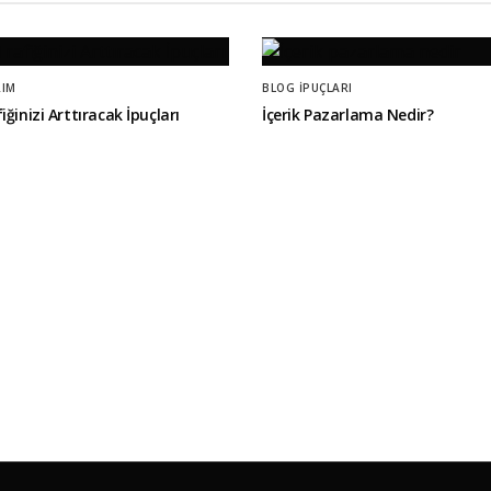
RIM
BLOG İPUÇLARI
iğinizi Arttıracak İpuçları
İçerik Pazarlama Nedir?