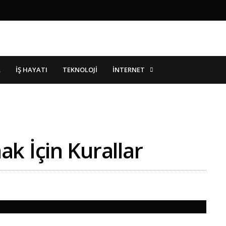
İNTERNET
R
İŞ HAYATI
TEKNOLOJI
k İçin Kurallar