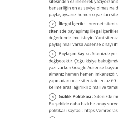
sitesinden esinlenerek yazıyorsanız 
benzerliğin en az seviye olmasına d
paylaştıysanız hemen o yazıları site
İllegal İçerik :
İnternet siteniz
sitenizde paylaşılmış illegal içerik
değerlendirilme isteyin. Yani sitenizd
paylaşımlar varsa Adsense onayı ih
Paylaşım Sayısı :
Sitenizde ye
değişecektir. Çoğu kişiye baktığımda
yazı varken Google Adsense başvur
almanız hemen hemen imkansızdır. 
yapmadan önce sitenizde en az 60 – 
kelime arası ağırlıklı olmalı ve ta
Gizlilik Politikası :
Sitenizde mut
Bu şekilde daha hızlı bir onay sürec
politikası sayfası : https://emreeras