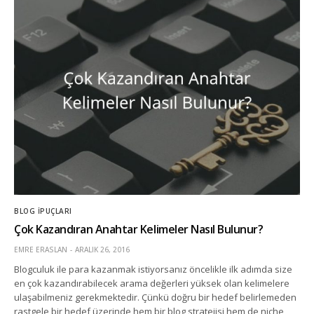
BLOG İPUÇLARI
Çok Kazandıran Anahtar Kelimeler Nasıl Bulunur?
EMRE ERASLAN
ARALIK 26, 2016
Blogculuk ile para kazanmak istiyorsanız öncelikle ilk adımda size
en çok kazandırabilecek arama değerleri yüksek olan kelimelere
ulaşabilmeniz gerekmektedir. Çünkü doğru bir hedef belirlemeden
rastgele bir hedef üzerinde hem bir blog stratejisi hem de niche