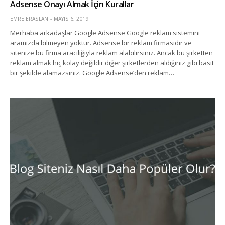
Adsense Onayı Almak İçin Kurallar
EMRE ERASLAN
MAYIS 6, 2019
Merhaba arkadaşlar Google Adsense Google reklam sistemini
aramızda bilmeyen yoktur. Adsense bir reklam firmasıdır ve
sitenize bu firma aracılığıyla reklam alabilirsiniz. Ancak bu şirketten
reklam almak hiç kolay değildir diğer şirketlerden aldığınız gibi basit
bir şekilde alamazsınız. Google Adsense’den reklam…