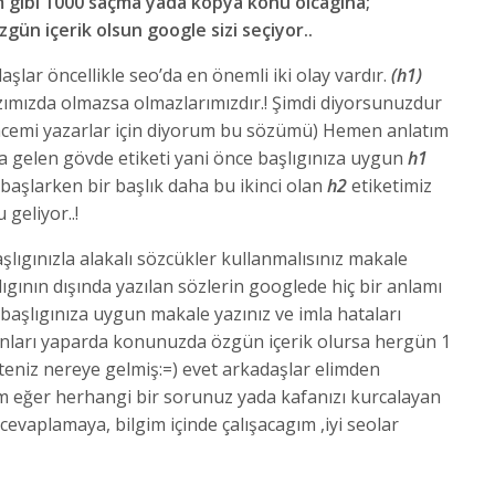
m gibi 1000 saçma yada kopya konu olcagına;
ün içerik olsun google sizi seçiyor..
aşlar öncellikle seo’da en önemli iki olay vardır.
(h1)
zımızda olmazsa olmazlarımızdır.! Şimdi diyorsunuzdur
(acemi yazarlar için diyorum bu sözümü) Hemen anlatım
a gelen gövde etiketi yani önce başlıgınıza uygun
h1
başlarken bir başlık daha bu ikinci olan
h2
etiketimiz
geliyor..!
şlıgınızla alakalı sözcükler kullanmalısınız makale
gının dışında yazılan sözlerin googlede hiç bir anlamı
başlıgınıza uygun makale yazınız ve imla hataları
unları yaparda konunuzda özgün içerik olursa hergün 1
teniz nereye gelmiş:=) evet arkadaşlar elimden
tım eğer herhangi bir sorunuz yada kafanızı kurcalayan
cevaplamaya, bilgim içinde çalışacagım ,iyi seolar