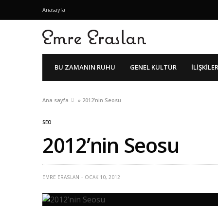
Anasayfa
BU ZAMANIN RUHU
GENEL KÜLTÜR
İLIŞKILE
Ana sayfa
»
2012’nin Seosu
SEO
2012’nin Seosu
EMRE ERASLAN
OCAK 10, 2012