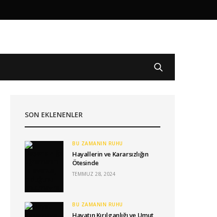
SON EKLENENLER
BU ZAMANIN RUHU
Hayallerin ve Kararsızlığın
Ötesinde
TEMMUZ 28, 2024
BU ZAMANIN RUHU
Hayatın Kırılganlığı ve Umut