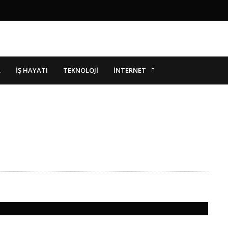
İNTERNET
R
İŞ HAYATI
TEKNOLOJI