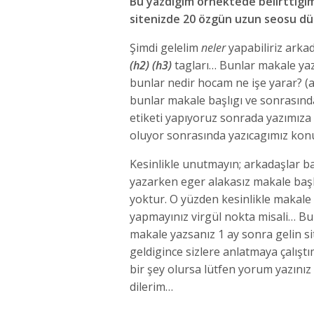
Bu yazdıgım örnektede belirttigi
sitenizde 20 özgün uzun seosu düzg
Şimdi gelelim
neler
yapabiliriz arkad
(h2) (h3)
tagları… Bunlar makale ya
bunlar nedir hocam ne işe yarar? 
bunlar makale başlıgı ve sonrasınd
etiketi yapıyoruz sonrada yazımıza 
oluyor sonrasında yazıcagımız konu 
Kesinlikle unutmayın; arkadaşlar ba
yazarken eger alakasız makale başlı
yoktur. O yüzden kesinlikle makale 
yapmayınız virgül nokta misali… B
makale yazsanız 1 ay sonra gelin si
geldigince sizlere anlatmaya çalış
bir şey olursa lütfen yorum yazınız 
dilerim…