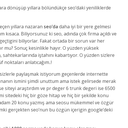
ara dönüşüp yıllara bölündükçe seo’daki yeniliklerde
eçen yıllara nazaran
seo’da
daha iyi bir yere gelmesi
ım kısaca. Biliyorsunuz ki seo, adında çok firma açıldı ve
eçtigini biliyorlar. Fakat ortada bir sorun var her
iyor mu? Sonuç kesinlikle hayır. O yüzden yüksek
 sahtekarlarında iştahını kabartıyor. O yüzden sizlere
f noktaları anlatıcağım..!
 sizlerle paylaşmak istiyorum geçenlerde internette
 inanın ismini şimdi unuttum ama istek gelirsede merak
se siteyi araştırdım ve pr deger 6 trunk degeri ise 6500
 sitedeki hiç bir göze hitap ve hiç bir şekilde konu
e adam 20 konu yazmış ama seosu mükemmel ve özgür
adımki gerçekten seo’nun bu özgün içerigin google’deki