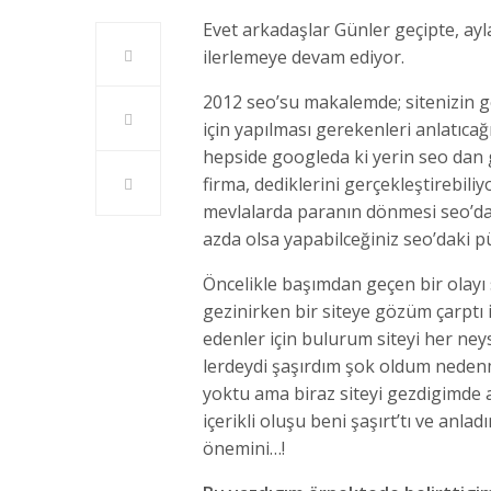
Evet arkadaşlar Günler geçipte, ayl
ilerlemeye devam ediyor.
2012 seo’su makalemde; sitenizin g
için yapılması gerekenleri anlatıcağ
hepside googleda ki yerin seo dan g
firma, dediklerini gerçekleştirebil
mevlalarda paranın dönmesi seo’da,
azda olsa yapabilceğiniz seo’daki pü
Öncelikle başımdan geçen bir olayı
gezinirken bir siteye gözüm çarptı
edenler için bulurum siteyi her ney
lerdeydi şaşırdım şok oldum nedenmi
yoktu ama biraz siteyi gezdigimd
içerikli oluşu beni şaşırt’tı ve anl
önemini…!