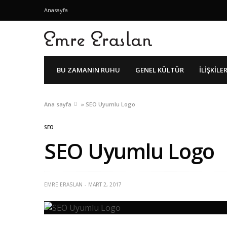
Anasayfa
BU ZAMANIN RUHU
GENEL KÜLTÜR
İLIŞKILE
Ana sayfa
»
SEO Uyumlu Logo
SEO
SEO Uyumlu Logo
EMRE ERASLAN
MART 2, 2017