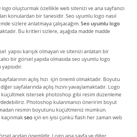
 logo
oluşturmak özellikle web sitenizi ve ana sayfanızı
an konulardan bir tanesidir. Seo uyumlu logo nasıl
mde sizlere anlatmaya çalışacağım.
Seo uyumlu logo
nmaktadır. Bu kritleri sizlere, aşağıda madde madde
el yapısı karışık olmayan ve sitenizi anlatan bir
lıcı bir görsel yapıda olmasıda seo uyumlu logo
yapısıdır.
ayfalarının açılış hızı için önemli olmaktadır. Boyutu
diğer sayfalarında açılış hızını yavaşlamaktadır. Logo
üçültmek istersek photoshop gibi resim düzenleme
ydedebiliriz. Photoshop kulanmanızı öneririm boyut
zmadan resmin boyutunu küçültmeniz mümkün.
n kaçınmak
seo
için en iyisi çünkü flash her zaman web
sel açıdan önemlidir. Logo ana sayfa ve diğer