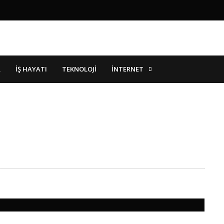
İNTERNET
R
İŞ HAYATI
TEKNOLOJI