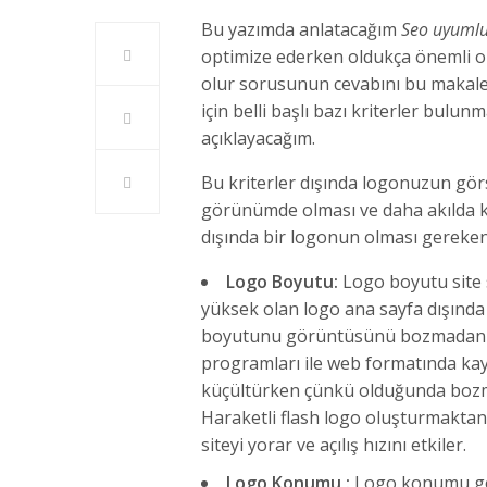
Bu yazımda anlatacağım
Seo uyumlu
optimize ederken oldukça önemli ol
olur sorusunun cevabını bu makale
için belli başlı bazı kriterler bulu
açıklayacağım.
Bu kriterler dışında logonuzun görs
görünümde olması ve daha akılda ka
dışında bir logonun olması gereken 
Logo Boyutu:
Logo boyutu site s
yüksek olan logo ana sayfa dışında 
boyutunu görüntüsünü bozmadan k
programları ile web formatında ka
küçültürken çünkü olduğunda bo
Haraketli flash logo oluşturmakta
siteyi yorar ve açılış hızını etkiler.
Logo Konumu :
Logo konumu gör