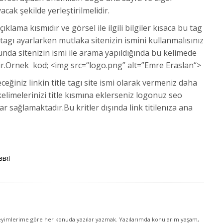
cak şekilde yerleştirilmelidir.
çıklama kısmıdır ve görsel ile ilgili bilgiler kısaca bu tag
t tagı ayarlarken mutlaka sitenizin ismini kullanmalısınız
da sitenizin ismi ile arama yapıldığında bu kelimede
ir.Örnek kod;
<
img
src=
“logo.png”
alt=”Emre Eraslan
“
>
ğiniz linkin title tagı site ismi olarak vermeniz daha
limelerinizi title kısmına eklerseniz logonuz seo
r sağlamaktadır.Bu kritler dışında link titilenıza ana
BERI
yimlerime göre her konuda yazılar yazmak. Yazılarımda konularım yaşam,