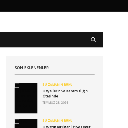
SON EKLENENLER
BU ZAMANIN RUHU
Hayallerin ve Kararsızlığın
Ötesinde
TEMMUZ 28, 2024
BU ZAMANIN RUHU
Hayatın Kırılganlığı ve Umut