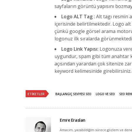
sayfaların görüntü yapısını bozmaya
Logo ALT Tag :
Alt tagı resmin a
içerisinde belirtilmektedir. Logo al
çünkü google görsel arama motorun
logonuz ilk sıralarda görünmekted
Logo Link Yapısı:
Logonuza verece
uygundur, spam gibi tüm anahtar ke
açısından yarardan çok sitenize zara
keyword kelimesinide girebilirsiniz.
ETIKETLER
BAŞLANGIÇ SEVIYESI SEO
LOGO VE SEO
SEO REH
Emre Eraslan
Amacım, yazabildiğim sürece gözlem ve dene