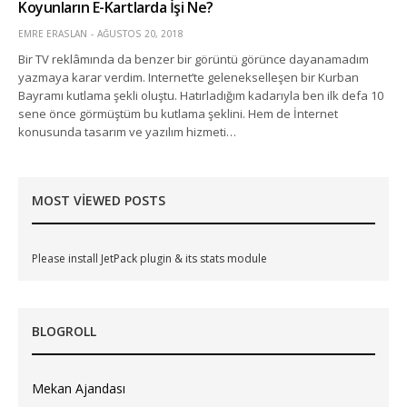
Koyunların E-Kartlarda İşi Ne?
EMRE ERASLAN
AĞUSTOS 20, 2018
Bir TV reklâmında da benzer bir görüntü görünce dayanamadım
yazmaya karar verdim. Internet’te gelenekselleşen bir Kurban
Bayramı kutlama şekli oluştu. Hatırladığım kadarıyla ben ilk defa 10
sene önce görmüştüm bu kutlama şeklini. Hem de İnternet
konusunda tasarım ve yazılım hizmeti…
MOST VIEWED POSTS
Please install JetPack plugin & its stats module
BLOGROLL
Mekan Ajandası