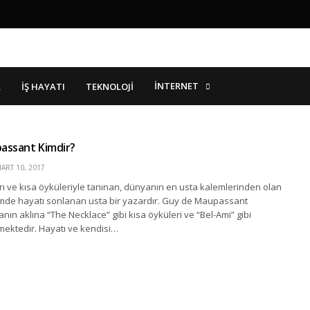
İNTERNET
R
İŞ HAYATI
TEKNOLOJI
assant Kimdir?
ART 10, 2017
ı ve kısa öyküleriyle tanınan, dünyanın en usta kalemlerinden olan
içimde hayatı sonlanan usta bir yazardır. Guy de Maupassant
nın aklına “The Necklace” gibi kısa öyküleri ve “Bel-Ami” gibi
mektedir. Hayatı ve kendisi…