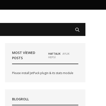
MOST VIEWED
HAFTALIK
AYLIK
HEPSİ
POSTS
Please install JetPack plugin & its stats module
BLOGROLL