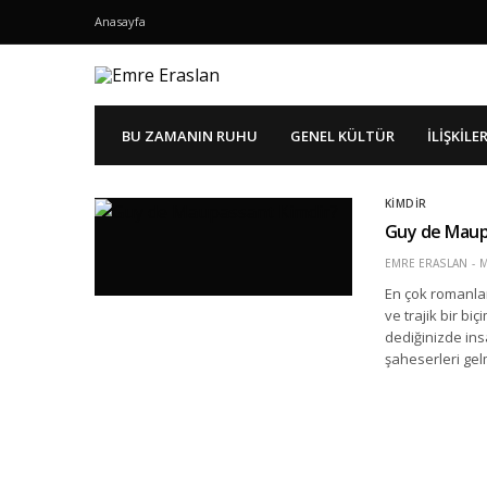
Anasayfa
BU ZAMANIN RUHU
GENEL KÜLTÜR
İLIŞKILE
KIMDIR
Guy de Maup
EMRE ERASLAN
M
En çok romanlar
ve trajik bir b
dediğinizde insa
şaheserleri gel