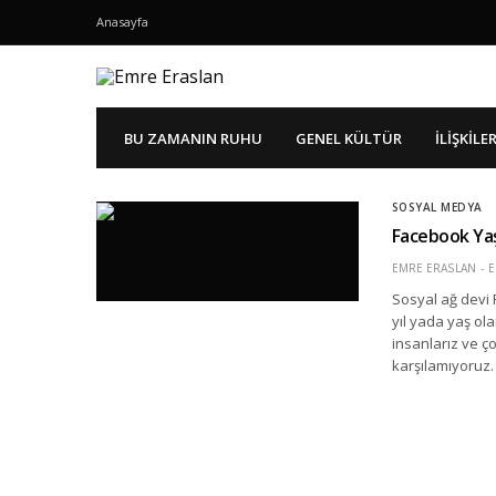
Anasayfa
BU ZAMANIN RUHU
GENEL KÜLTÜR
İLIŞKILE
SOSYAL MEDYA
Facebook Yaş
EMRE ERASLAN
E
Sosyal ağ devi 
yıl yada yaş ola
insanlarız ve ç
karşılamıyoruz.