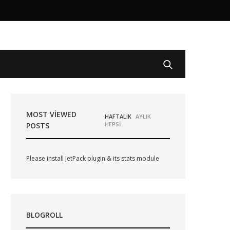
MOST VIEWED
HAFTALIK
AYLIK
HEPSİ
POSTS
Please install JetPack plugin & its stats module
BLOGROLL