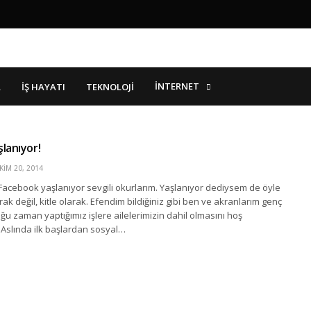
İNTERNET
R
İŞ HAYATI
TEKNOLOJI
lanıyor!
KIM 20, 2014
Facebook yaşlanıyor sevgili okurlarım. Yaşlanıyor dediysem de öyle
rak değil, kitle olarak. Efendim bildiğiniz gibi ben ve akranlarım genç
oğu zaman yaptığımız işlere ailelerimizin dahil olmasını hoş
 Aslında ilk başlardan sosyal…