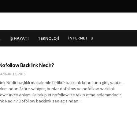
İNTERNET
R
İŞ HAYATI
TEKNOLOJI
Nofollow Backlink Nedir?
AZIRAN 12, 2016
ink Nedir başlıklı makalemle birlikte backlink konusuna giriş yaptım.
akımından 2 türe sahiptir, bunlar dofollow ve nofollow backlink
llow türkçe anlamı ile takip et nofollow ise takip etme anlamındadır.
nk Nedir ? Dofollow backlink seo açısından…