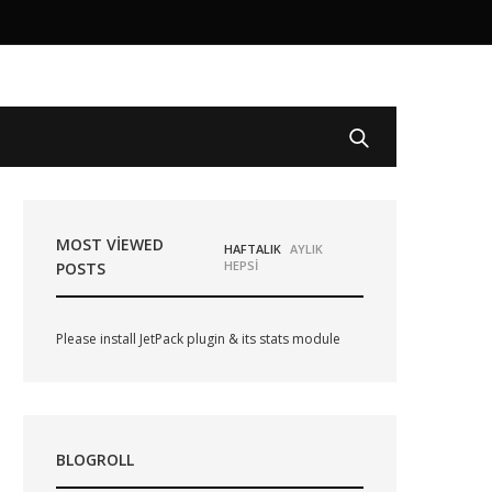
MOST VIEWED
HAFTALIK
AYLIK
HEPSİ
POSTS
Please install JetPack plugin & its stats module
BLOGROLL