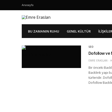
Anasayfa
BU ZAMANIN RUHU
GENEL KÜLTÜR
İLIŞKILE
SEO
Dofollow ve 
EMRE ERASLAN
H
Bir önceki Backl
Backlink yapı b
türleridir. Dofo
Dofollow Backli